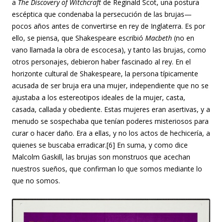
a
The Discovery of Witchcraft
de Reginald Scot, una postura
escéptica que condenaba la persecución de las brujas—
pocos años antes de convertirse en rey de Inglaterra. Es por
ello, se piensa, que Shakespeare escribió
Macbeth
(no en
vano llamada la obra de escocesa), y tanto las brujas, como
otros personajes, debieron haber fascinado al rey. En el
horizonte cultural de Shakespeare, la persona típicamente
acusada de ser bruja era una mujer, independiente que no se
ajustaba a los estereotipos ideales de la mujer, casta,
casada, callada y obediente. Estas mujeres eran asertivas, y a
menudo se sospechaba que tenían poderes misteriosos para
curar o hacer daño. Era a ellas, y no los actos de hechicería, a
quienes se buscaba erradicar.[6] En suma, y como dice
Malcolm Gaskill, las brujas son monstruos que acechan
nuestros sueños, que confirman lo que somos mediante lo
que no somos.