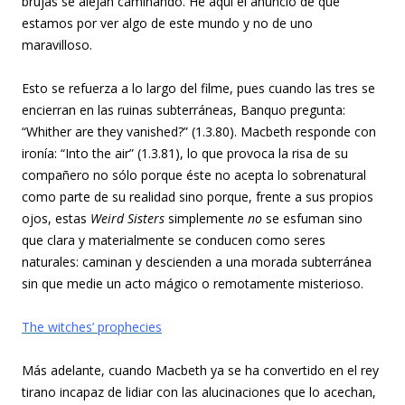
brujas se alejan caminando. He aquí el anuncio de que
estamos por ver algo de este mundo y no de uno
maravilloso.
Esto se refuerza a lo largo del filme, pues cuando las tres se
encierran en las ruinas subterráneas, Banquo pregunta:
“Whither are they vanished?” (1.3.80). Macbeth responde con
ironía: “Into the air” (1.3.81), lo que provoca la risa de su
compañero no sólo porque éste no acepta lo sobrenatural
como parte de su realidad sino porque, frente a sus propios
ojos, estas
Weird Sisters
simplemente
no
se esfuman sino
que clara y materialmente se conducen como seres
naturales: caminan y descienden a una morada subterránea
sin que medie un acto mágico o remotamente misterioso.
The witches’ prophecies
Más adelante, cuando Macbeth ya se ha convertido en el rey
tirano incapaz de lidiar con las alucinaciones que lo acechan,