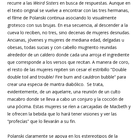
recurre a las
Weird Sisters
en busca de respuestas. Aunque en
el texto original se vuelve a encontrar con las tres hermanas,
el filme de Polanski continua asociando lo visualmente
grotesco con sus brujas. En esa secuencia, al descender a la
cueva lo reciben, no tres, sino decenas de mujeres desnudas.
Ancianas, jóvenes y mujeres de mediana edad, delgadas u
obesas, todas sucias y con cabello mugriento reunidas
alrededor de un caldero donde cada una arroja el ingrediente
que corresponde a los versos que recitan. A manera de coro,
el resto de las mujeres repiten sin cesar el estribillo “Double
double toil and trouble/ Fire burn and cauldron bubble” para
crear una especia de mantra diabólico. Se trata,
evidentemente, de un aquelarre, una reunión de un culto
macabro donde se lleva a cabo un conjuro y la cocción de
una pócima. Estas mujeres se ríen a carcajadas de Macbeth y
le ofrecen la bebida que lo hará tener visiones y ver las
“profecías” que lo llevarán a su fin.
Polanski claramente se apoya en los estereotipos de la