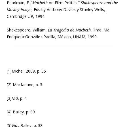
Pearlman, E.,”
Macbeth
on Film: Politics.”
Shakespeare and the
Moving Image
, Eds by Anthony Davies y Stanley Wells,
Cambridge UP, 1994.
Shakespeare, William,
La Tragedia de Macbeth
, Trad. Ma.
Enriqueta González Padilla, México, UNAM, 1999.
[1]Michel, 2009, p. 35
[2] Macfarlane, p. 3.
[3]
Ivid
, p. 4.
[4] Bailey, p. 39.
[5]
Vid
., Bailey, p. 38.