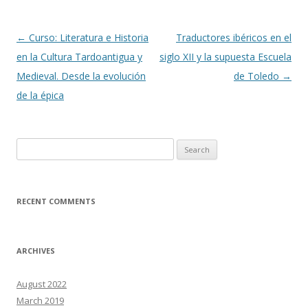
Post navigation
←
Curso: Literatura e Historia
Traductores ibéricos en el
en la Cultura Tardoantigua y
siglo XII y la supuesta Escuela
Medieval. Desde la evolución
de Toledo
→
de la épica
Search for:
RECENT COMMENTS
ARCHIVES
August 2022
March 2019