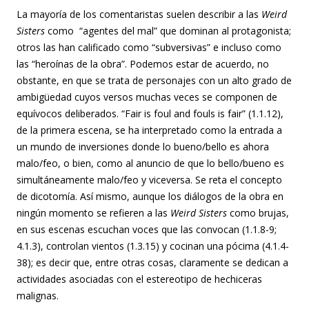
La mayoría de los comentaristas suelen describir a las
Weird
Sisters
como “agentes del mal” que dominan al protagonista;
otros las han calificado como “subversivas” e incluso como
las “heroínas de la obra”. Podemos estar de acuerdo, no
obstante, en que se trata de personajes con un alto grado de
ambigüedad cuyos versos muchas veces se componen de
equívocos deliberados. “Fair is foul and fouls is fair” (1.1.12),
de la primera escena, se ha interpretado como la entrada a
un mundo de inversiones donde lo bueno/bello es ahora
malo/feo, o bien, como al anuncio de que lo bello/bueno es
simultáneamente malo/feo y viceversa. Se reta el concepto
de dicotomía. Así mismo, aunque los diálogos de la obra en
ningún momento se refieren a las
Weird Sisters
como brujas,
en sus escenas escuchan voces que las convocan (1.1.8-9;
4.1.3), controlan vientos (1.3.15) y cocinan una pócima (4.1.4-
38); es decir que, entre otras cosas, claramente se dedican a
actividades asociadas con el estereotipo de hechiceras
malignas.