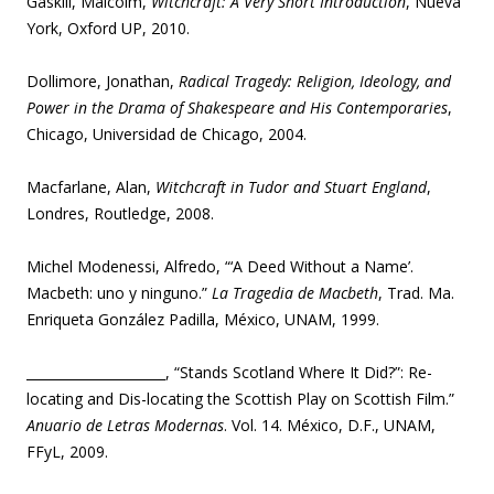
Gaskill, Malcolm,
Witchcraft: A Very Short Introduction
, Nueva
York, Oxford UP, 2010.
Dollimore, Jonathan,
Radical Tragedy: Religion, Ideology, and
Power in the Drama of Shakespeare and His Contemporaries
,
Chicago, Universidad de Chicago, 2004.
Macfarlane, Alan,
Witchcraft in Tudor and Stuart England
,
Londres, Routledge, 2008.
Michel Modenessi, Alfredo, “‘A Deed Without a Name’.
Macbeth: uno y ninguno.”
La Tragedia de Macbeth
, Trad. Ma.
Enriqueta González Padilla, México, UNAM, 1999.
_____________________, “Stands Scotland Where It Did?”: Re-
locating and Dis-locating the Scottish Play on Scottish Film.”
Anuario de Letras Modernas
. Vol. 14. México, D.F., UNAM,
FFyL, 2009.