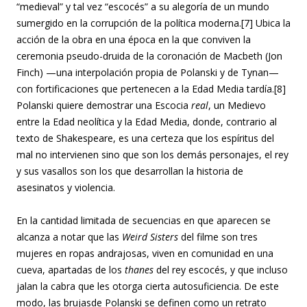
“medieval” y tal vez “escocés” a su alegoría de un mundo
sumergido en la corrupción de la política moderna.[7] Ubica la
acción de la obra en una época en la que conviven la
ceremonia pseudo-druida de la coronación de Macbeth (Jon
Finch) —una interpolación propia de Polanski y de Tynan—
con fortificaciones que pertenecen a la Edad Media tardía.[8]
Polanski quiere demostrar una Escocia
real
, un Medievo
entre la Edad neolítica y la Edad Media, donde, contrario al
texto de Shakespeare, es una certeza que los espíritus del
mal no intervienen sino que son los demás personajes, el rey
y sus vasallos son los que desarrollan la historia de
asesinatos y violencia.
En la cantidad limitada de secuencias en que aparecen se
alcanza a notar que las
Weird
Sisters
del filme son tres
mujeres en ropas andrajosas, viven en comunidad en una
cueva, apartadas de los
thanes
del rey escocés, y que incluso
jalan la cabra que les otorga cierta autosuficiencia. De este
modo, las brujasde Polanski se definen como un retrato