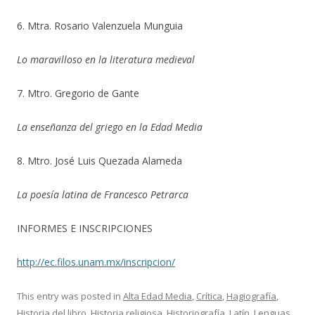
6. Mtra. Rosario Valenzuela Munguia
Lo maravilloso en la literatura medieval
7. Mtro. Gregorio de Gante
La enseñanza del griego en la Edad Media
8. Mtro. José Luis Quezada Alameda
La poesía latina de Francesco Petrarca
INFORMES E INSCRIPCIONES
http://ec.filos.unam.mx/inscripcion/
This entry was posted in
Alta Edad Media
,
Crítica
,
Hagiografía
,
Historia del libro
,
Historia religiosa
,
Historiografía
,
Latín
,
Lenguas